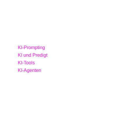
intensiven Austausch – insgesamt eine rundum
gelungene Veranstaltung.
Wie versprochen, stellen wir euch nun die
Materialien zur Verfügung:
KI-Prompting
KI und Predigt
KI-Tools
KI-Agenten
Damit könnt ihr die Inhalte noch einmal in Ruhe
nachvollziehen und weiter vertiefen.
Wir hoffen, dass ihr viele wertvolle Impulse
mitnehmen konntet und das Gelernte direkt in
eurem Alltag anwenden könnt.