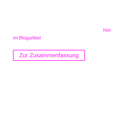
von der Expertise der Community.
Eine detaillierten Zusammenfassungen,
Mitschriften aus den Sessions sowie
Praxisbeispiele und offene Fragen findet ihr
hier
im Blogartikel
.
Zur Zusammenfassung