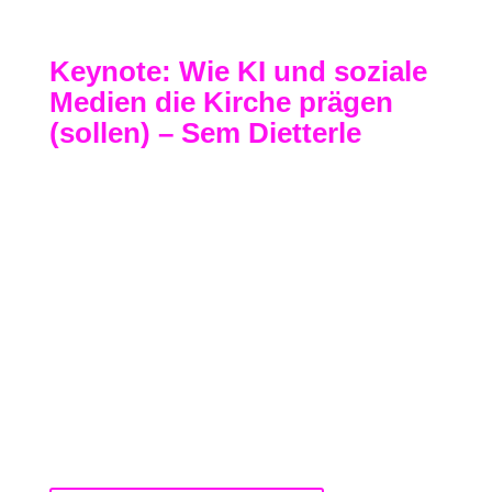
Keynote: Wie KI und soziale
Medien die Kirche prägen
(sollen) – Sem Dietterle
Mit seiner Keynote eröffnete
Sem Dietterle
das
GOTTDIGITAL Barcamp 2026 – und setzte damit
bewusst einen thematischen Rahmen für den
gesamten Tag. Im Zentrum stand die spürbar neue
Situation, in der sich Kirche aktuell bewegt: Social
Media verändert sich rasant, Plattformlogiken
verschieben sich, Reichweite ist immer stärker
algorithmisch geprägt – und gleichzeitig hält
Künstliche Intelligenz Einzug in nahezu alle
Bereiche digitaler Kommunikation.