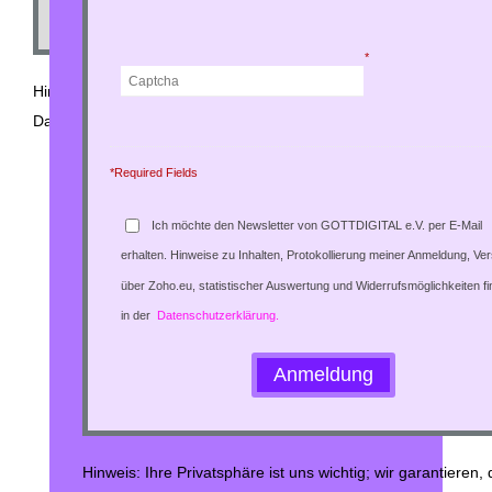
*
Hinweis: Ihre Privatsphäre ist uns wichtig; wir garantieren, dass Ih
Daten absolut vertraulich behandelt werden.
*Required Fields
Ich möchte den Newsletter von GOTTDIGITAL e.V. per E-Mail
erhalten. Hinweise zu Inhalten, Protokollierung meiner Anmeldung, Ve
über Zoho.eu, statistischer Auswertung und Widerrufsmöglichkeiten fi
in der
Datenschutzerklärung.
Hinweis: Ihre Privatsphäre ist uns wichtig; wir garantieren, 