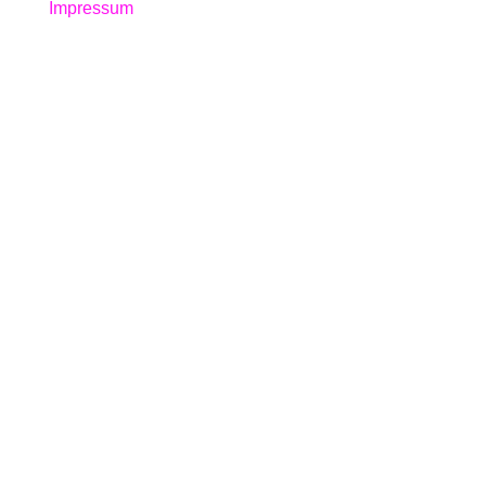
Impressum
Links
Home
Blog
Konferenzen
Barcamp 2026
Konferenz 2025
Konferenz 2024
Über uns
Spenden