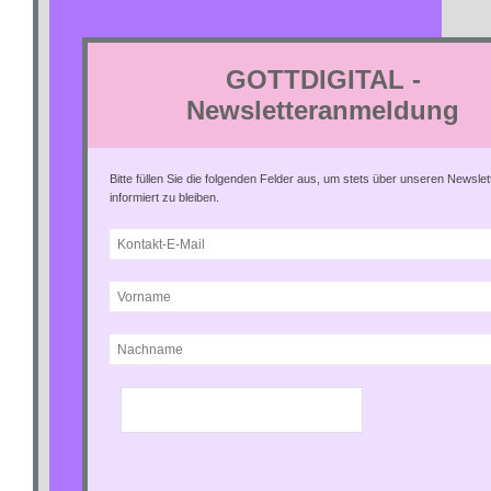
GOTTDIGITAL -
Newsletteranmeldung
*
Bitte füllen Sie die folgenden Felder aus, um stets über unseren Newslet
informiert zu bleiben.
*Required Fields
Ich möchte den Newsletter von GOTTDIGITAL e.V. per E-Mail
erhalten. Hinweise zu Inhalten, Protokollierung meiner Anmeldung, Versand
über Zoho.eu, statistischer Auswertung und Widerrufsmöglichkeiten finde ich
in der
Datenschutzerklärung.