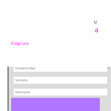
GOTTDIGITAL -
Newsletteranmeldung
Folge uns
Bitte füllen Sie die folgenden Felder aus, um stets über unseren Newsletter
informiert zu bleiben.
*