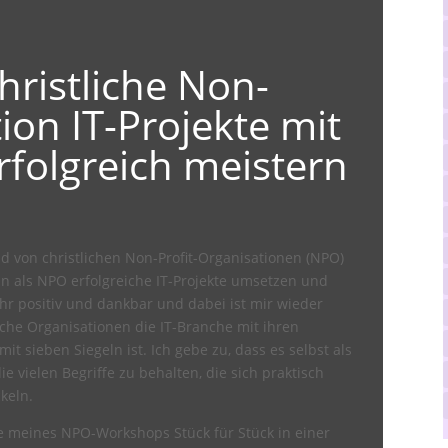
christliche Non-
ion IT-Projekte mit
rfolgreich meistern
d von christlichen Non-Profit-Organisationen (NPO)
 als NPO erfolgreiche IT-Projekte umsetzen und
hr positiv und dankbar und dabei ist mir wieder
liche Organisationen die IT-Branche mit ihren
t sieben Siegeln ist. Ich gebe zu, dass es selbst als
die vielen Begriffe zu behalten, die sich praktisch
keln.
te meines NPO-Workshops Stück für Stück in einer