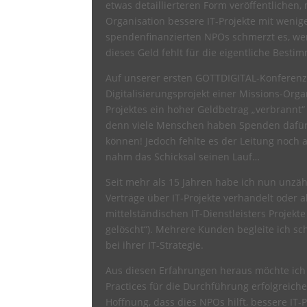
etwas detaillierteren Form veröffentlichen, m
Organisation bessere IT-Projekte mit weni
spendenfinanzierten NPOs schmerzt es, we
dieses Geld fehlt für die eigentliche Best
Auf unserer ersten GOTTDIGITAL-Konferenz b
Digitalisierungsprojekt einer Missions-Orga
Projektes ein hoher Geldbetrag „verbrannt“ 
denn viele Menschen haben Spenden dafür b
können! Jedoch fehlte es der Leitung noch
nahm das Schicksal seinen Lauf…
Seit mehr als 15 Jahren habe ich nun unzäh
Verträge über IT-Projekte verhandelt oder a
mittelständischen IT-Dienstleisters Projekt
gelöscht“). Mehrere Kunden begleite ich sch
bei ihrer IT-Strategie.
Aus diesen Erfahrungen heraus möchte ich i
Practices für die Durchführung erfolgreicher
Hoffnung, dass dies NPOs hilft, bessere IT