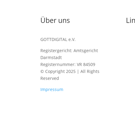
Über uns
Li
GOTTDIGITAL e.V.
Hom
Blog
Registergericht: Amtsgericht
Darmstadt
Kon
Registernummer: VR 84509
B
© Copyright 2025 | All Rights
Ko
Reserved
Ko
Impressum
Übe
Spe