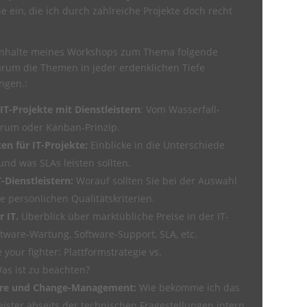
 ein, die ich durch zahlreiche Projekte doch recht
r Inhalte meines Workshops zum Thema folgende
arum die Themen in jeder erdenklichen Tiefe
ngen.:
T-Projekte mit Dienstleistern
: Vom Wasserfall-
Scrum oder Kanban-Prinzip.
n für IT-Projekte:
Einblicke in die Unterschiede
nd was SLAs leisten sollten.
-Dienstleistern:
Worauf sollten Sie bei der Auswahl
e persönlichen Qualitätskriterien.
r IT.
Überblick über marktübliche Preise in der IT-
tware-Wartung, Software-Support, SLA, etc.
 your fighter: Plattformstrategie vs.
as ist zu beachten?
ware und Change-Management:
Wie bekomme ich das
ister abseits der technischen Fragestellungen intern