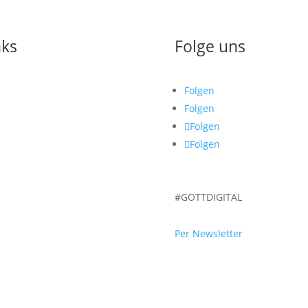
nks
Folge uns
e
Folgen
Folgen
Folgen
ferenzen
Folgen
arcamp 2026
nferenz 2025
nferenz 2024
#GOTTDIGITAL
r uns
nden
Per Newsletter