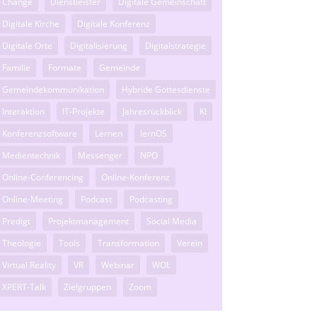
Change
Dienstleister
Digitale Gemeinschaft
Digitale Kirche
Digitale Konferenz
Digitale Orte
Digitalisierung
Digitalstrategie
Familie
Formate
Gemeinde
Gemeindekommunikation
Hybride Gottesdienste
Interaktion
IT-Projekte
Jahresrückblick
KI
Konferenzsoftware
Lernen
lernOS
Medientechnik
Messenger
NPO
Online-Conferencing
Online-Konferenz
Online-Meeting
Podcast
Podcasting
Predigt
Projektmanagement
Social Media
Theologie
Tools
Transformation
Verein
Virtual Reality
VR
Webinar
WOL
XPERT-Talk
Zielgruppen
Zoom