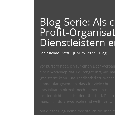
Blog-Serie: Als 
Profit-Organisat
Dienstleistern e
von
Michael Zettl
|
Juni 26, 2022
|
Blog
Vor kurzem habe ich für einen Dach-Verban
einen Workshop dazu durchgeführt, wie man
„meistern“ kann. Das Feedback dazu war se
einmal klar geworden, dass für viele christ
Spezialitäten oftmals noch immer ein Buch mi
Insider nicht leicht ist, den Überblick über 
monatlich durchwechseln und weiterentwic
Mit dieser Blog-Reihe möchte ich die Inhal