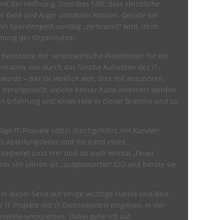
it der Hoffnung, dass dies hilft, dass christliche
ger Geld und Ärger umsetzen können. Gerade bei
nn Spendengeld unnötig „verbrannt“ wird, denn
immung der Organisation.
erichtete der verantwortliche Projektleiter für ein
nisation, wie durch das falsche Aufsetzen des IT-
wurde – das tat wirklich weh, dies mit anzuhören,
ereitgestellt, welche besser hätte investiert werden
 an Erfahrung und Know-How in dieser Branche und so
lige IT-Projekte selbst durchgeführt, mit Kunden
ls Abteilungsleiter und Vorstand eines
e begleitet (und hier und da auch einmal „Feuer
on seit Jahren als „outgesourcter“ CIO und berate sie
n dieser Serie auf einige wichtige Punkte und Best
 IT Projekte mit IT-Dienstleistern eingehen, in der
-Projekte umzusetzen. Dabei gehe ich auf