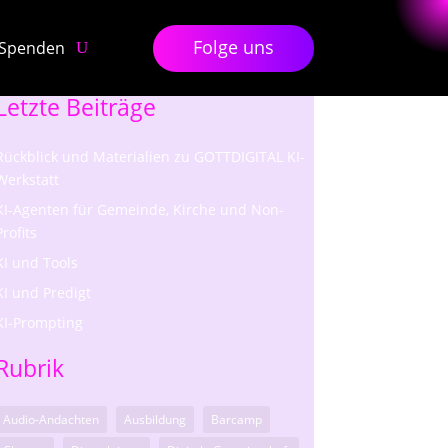
Folge uns
Spenden
Letzte Beiträge
Rückblick und Materialien zu GOTTDIGITAL KI-
Werkstatt
KI-Agenten für Gemeinde, Kirche und Non-
Profits
KI und Tools
KI und Predigt
KI-Prompting
Rubrik
Audio-Andachten
Ausbildung
Barcamp