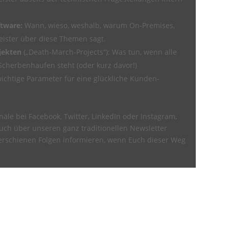
ftware:
Wann, wieso, weshalb, warum On-Premises,
leister über diese Themen sagt.
ojekten
(„Death-March-Projects“): Was tun, wenn alle
cherbenhaufen steht (oder kurz davor!)
ichtige Parameter für eine glückliche Kunden-
äle bei Facebook, Twitter, LinkedIn oder Instagram,
uch über unseren ganz traditionellen Newsletter
 erschienen Folgen informieren, wenn Euch dieser Weg