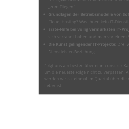
„zum Fliegen“.
Grundlagen der Betriebsmodelle von So
Cloud, Hosting? Was ihnen kein IT-Dienst
Erste-Hilfe bei völlig vermurksten IT-Pr
sich verrannt haben und man vor einem S
Die Kunst gelingender IT-Projekte:
Drei w
Dienstleister-Beziehung.
Folgt uns am besten über einen unserer Kan
um die neueste Folge nicht zu verpassen. A
werden wir ca. einmal im Quartal über die
lieber ist.