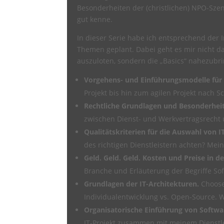
Besonderheiten der (christlichen) NPO-Szene
gut kenne.
In dieser Serie habe ich entsprechend de
Themen geplant. Dabei geht es mir nicht d
auszuloten, sondern die „Basics“ nahezubri
Vorgehens- und Einführungsmodelle für I
Projekt bis hin zum agilen Projekt nach 
Rechtliche Grundlagen und Besonderheite
zwischen Dienst- und Werkvertragsrecht u
Qualitätskriterien für die Auswahl von IT
des richtigen Dienstleistern achten? Mein
Geld. Geld. Geld. Kosten und Preise in de
Branche und Erläuterung der Begriffe Sof
Grundlagen der IT-Architekturen.
Choose
Individualentwicklung vs. Open-Source. W
Organisatorische Einführung von Soft
IT-Projekt zusammen mit meinem Dienstle