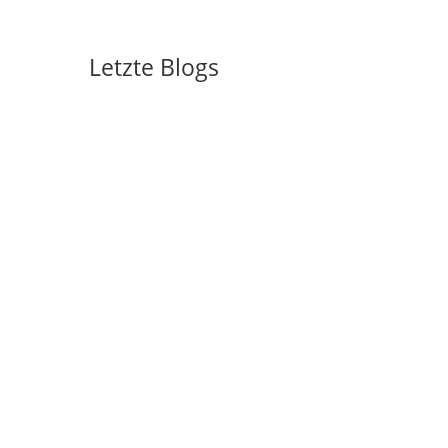
Letzte Blogs
Rückblick und Materialien zu
GOTTDIGITAL KI-Werkstatt
KI-Agenten für Gemeinde, Kirche
und Non-Profits
KI und Tools
KI und Predigt
KI-Prompting