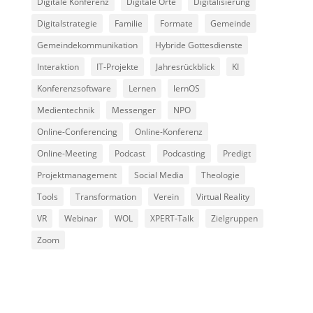
Digitale Konferenz
Digitale Orte
Digitalisierung
Digitalstrategie
Familie
Formate
Gemeinde
Gemeindekommunikation
Hybride Gottesdienste
Interaktion
IT-Projekte
Jahresrückblick
KI
Konferenzsoftware
Lernen
lernOS
Medientechnik
Messenger
NPO
Online-Conferencing
Online-Konferenz
Online-Meeting
Podcast
Podcasting
Predigt
Projektmanagement
Social Media
Theologie
Tools
Transformation
Verein
Virtual Reality
VR
Webinar
WOL
XPERT-Talk
Zielgruppen
Zoom