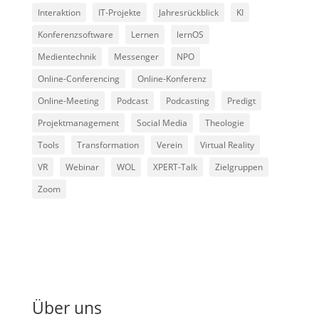
Interaktion
IT-Projekte
Jahresrückblick
KI
Konferenzsoftware
Lernen
lernOS
Medientechnik
Messenger
NPO
Online-Conferencing
Online-Konferenz
Online-Meeting
Podcast
Podcasting
Predigt
Projektmanagement
Social Media
Theologie
Tools
Transformation
Verein
Virtual Reality
VR
Webinar
WOL
XPERT-Talk
Zielgruppen
Zoom
Über uns